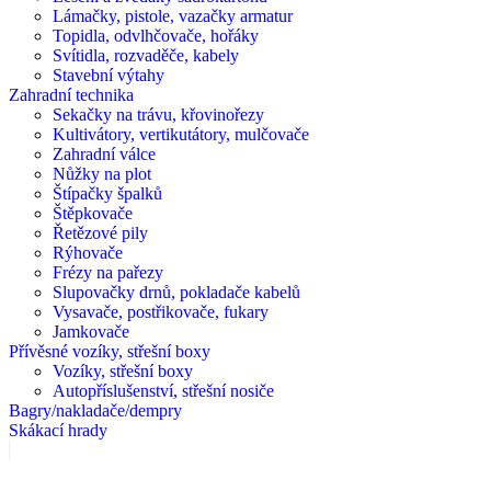
Lámačky, pistole, vazačky armatur
Topidla, odvlhčovače, hořáky
Svítidla, rozvaděče, kabely
Stavební výtahy
Zahradní technika
Sekačky na trávu, křovinořezy
Kultivátory, vertikutátory, mulčovače
Zahradní válce
Nůžky na plot
Štípačky špalků
Štěpkovače
Řetězové pily
Rýhovače
Frézy na pařezy
Slupovačky drnů, pokladače kabelů
Vysavače, postřikovače, fukary
Jamkovače
Přívěsné vozíky, střešní boxy
Vozíky, střešní boxy
Autopříslušenství, střešní nosiče
Bagry/nakladače/dempry
Skákací hrady