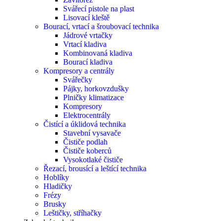
Svářecí pistole na plast
Lisovací kleště
Bourací, vrtací a šroubovací technika
Jádrové vrtačky
Vrtací kladiva
Kombinovaná kladiva
Bourací kladiva
Kompresory a centrály
Svářečky
Pájky, horkovzdušky
Plničky klimatizace
Kompresory
Elektrocentrály
Čistící a úklidová technika
Stavební vysavače
Čističe podlah
Čističe koberců
Vysokotlaké čističe
Řezací, brousící a leštící technika
Hoblíky
Hladičky
Frézy
Brusky
Leštičky, stříhačky