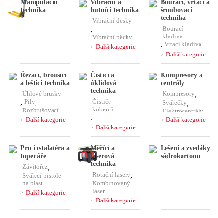
Manipulační
Vibrační a
Bourací, vrtací a
technika
hutnící technika
šroubovací
technika
Vibrační desky
,
Bourací
kladiva
Vibrační pěchy
,
Vrtací kladiva
,
Vibrační lišty
,
Další kategorie
,
Čerpadla
,
Další kategorie
Kombinovaná
Ponorné
kladiva
vibrátory
Řezací, brousící
Čistící a
Kompresory a
,
,
Míchačky
a leštící technika
úklidová
centrály
Jádrové
technika
Úhlové brusky
Kompresory
,
vrtačky
,
Pily
,
Čističe
Svářečky
,
koberců
Rozbrušovací
Elektrocentrály
,
pily
,
Další kategorie
Další kategorie
,
Řezačky
,
Stavební
Další kategorie
Pájky,
vysavače
Hoblíky
,
horkovzdušky
,
Čističe podlah
Hladičky
,
,
Pro instalatéra a
Měřící a
Lešení a zvedáky
,
Frézy
,
Brusky
,
Plničky
topenáře
laserová
sádrokartonu
Vysokotlaké
klimatizace
Leštičky,
technika
Závitořez
,
čističe
stříhačky
Rotační lasery
,
Svářecí pistole
na plast
Kombinovaný
,
laser
Další kategorie
,
Lisovací kleště
Další kategorie
Nivelační
přístroje