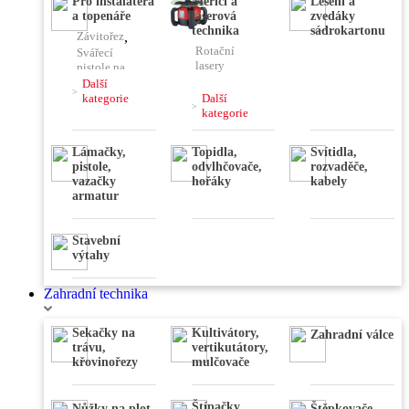
Pro instalatéra
Měřící a
Lešení a
podlah
Hladičky
,
klimatizace
a topenáře
laserová
zvedáky
,
Frézy
,
technika
sádrokartonu
Závitořez
,
Vysokotlaké
Brusky
,
Rotační
čističe
Svářecí
Leštičky,
lasery
pistole na
stříhačky
,
plast
Další
,
Kombinovaný
kategorie
Další
laser
Lisovací
kategorie
,
kleště
Nivelační
Lámačky,
Topidla,
Svítidla,
přístroje
pistole,
odvlhčovače,
rozvaděče,
,
Váhy
,
vazačky
hořáky
kabely
Úhloměry
,
armatur
Stativy
,
Dálkoměry
,
Detektory
Stavební
výtahy
Zahradní technika
Sekačky na
Kultivátory,
Zahradní válce
trávu,
vertikutátory,
křovinořezy
mulčovače
Štípačky
Nůžky na plot
Štěpkovače