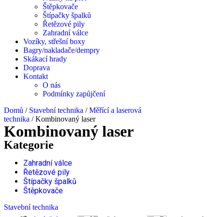
Štěpkovače
Štípačky špalků
Řetězové pily
Zahradní válce
Vozíky, střešní boxy
Bagry/nakladače/dempry
Skákací hrady
Doprava
Kontakt
O nás
Podmínky zapůjčení
Domů
/
Stavební technika
/
Měřící a laserová
technika
/ Kombinovaný laser
Kombinovaný laser
Kategorie
Zahradní válce
Řetězové pily
Štípačky špalků
Štěpkovače
Stavební technika