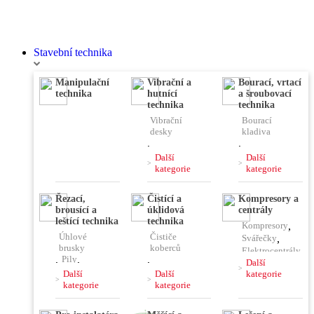
Stavební technika
Manipulační
Vibrační a
Bourací, vrtací
technika
hutnící
a šroubovací
technika
technika
Vibrační
Bourací
desky
kladiva
,
,
Vibrační
Vrtací
Další
Další
pěchy
kladiva
kategorie
kategorie
,
,
Vibrační
Kombinovaná
Řezací,
Čistící a
Kompresory a
lišty
kladiva
brousící a
úklidová
centrály
,
Čerpadla
,
,
leštící technika
technika
Kompresory
,
Ponorné
Jádrové
Úhlové
Čističe
vibrátory
vrtačky
Svářečky
,
brusky
koberců
,
Míchačky
Elektrocentrály
,
Pily
,
,
,
Další
Rozbrušovací
Stavební
Další
Další
kategorie
Pájky,
pily
vysavače
kategorie
kategorie
horkovzdušky
,
Řezačky
,
,
,
Hoblíky
,
Čističe
Plničky