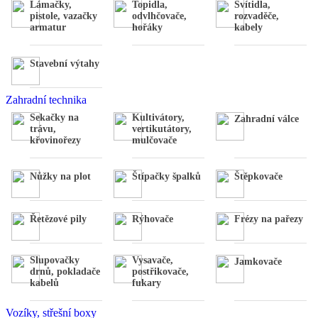
Lámačky,
Topidla,
Svítidla,
,
Váhy
,
pistole, vazačky
odvlhčovače,
rozvaděče,
Úhloměry
,
armatur
hořáky
kabely
Stativy
,
Dálkoměry
,
Detektory
Stavební výtahy
Zahradní technika
Sekačky na
Kultivátory,
Zahradní válce
trávu,
vertikutátory,
křovinořezy
mulčovače
Nůžky na plot
Štípačky špalků
Štěpkovače
Řetězové pily
Rýhovače
Frézy na pařezy
Slupovačky
Vysavače,
Jamkovače
drnů, pokladače
postřikovače,
kabelů
fukary
Vozíky, střešní boxy