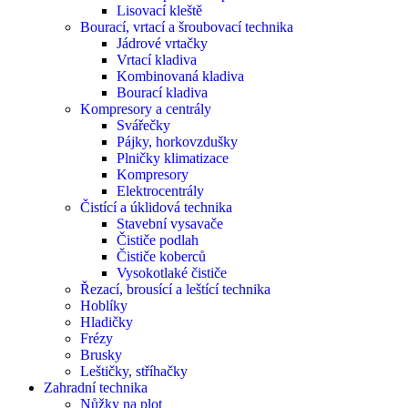
Lisovací kleště
Bourací, vrtací a šroubovací technika
Jádrové vrtačky
Vrtací kladiva
Kombinovaná kladiva
Bourací kladiva
Kompresory a centrály
Svářečky
Pájky, horkovzdušky
Plničky klimatizace
Kompresory
Elektrocentrály
Čistící a úklidová technika
Stavební vysavače
Čističe podlah
Čističe koberců
Vysokotlaké čističe
Řezací, brousící a leštící technika
Hoblíky
Hladičky
Frézy
Brusky
Leštičky, stříhačky
Zahradní technika
Nůžky na plot