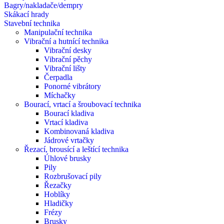
Bagry/nakladače/dempry
Skákací hrady
Stavební technika
Manipulační technika
Vibrační a hutnící technika
Vibrační desky
Vibrační pěchy
Vibrační lišty
Čerpadla
Ponorné vibrátory
Míchačky
Bourací, vrtací a šroubovací technika
Bourací kladiva
Vrtací kladiva
Kombinovaná kladiva
Jádrové vrtačky
Řezací, brousící a leštící technika
Úhlové brusky
Pily
Rozbrušovací pily
Řezačky
Hoblíky
Hladičky
Frézy
Brusky