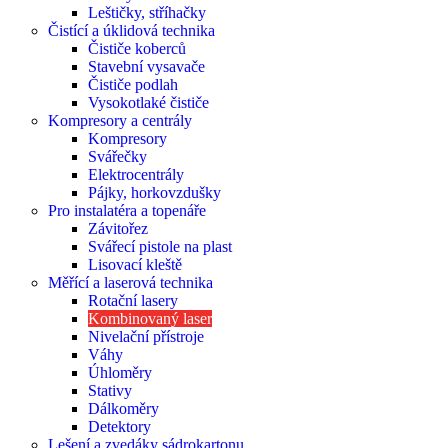
Leštičky, stříhačky
Čistící a úklidová technika
Čističe koberců
Stavební vysavače
Čističe podlah
Vysokotlaké čističe
Kompresory a centrály
Kompresory
Svářečky
Elektrocentrály
Pájky, horkovzdušky
Pro instalatéra a topenáře
Závitořez
Svářecí pistole na plast
Lisovací kleště
Měřící a laserová technika
Rotační lasery
Kombinovaný laser
Nivelační přístroje
Váhy
Úhloměry
Stativy
Dálkoměry
Detektory
Lešení a zvedáky sádrokartonu