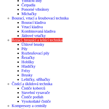
Vibrační lišty
Čerpadla
Ponorné vibrátory
Míchačky
Bourací, vrtací a šroubovací technika
Bourací kladiva
Vrtací kladiva
Kombinovaná kladiva
Jádrové vrtačky
Řezací, brousící a leštící technika
Úhlové brusky
Pily
Rozbrušovací pily
Řezačky
Hoblíky
Hladičky
Frézy
Brusky
Leštičky, stříhačky
Čistící a úklidová technika
Čističe koberců
Stavební vysavače
Čističe podlah
Vysokotlaké čističe
Kompresory a centrály