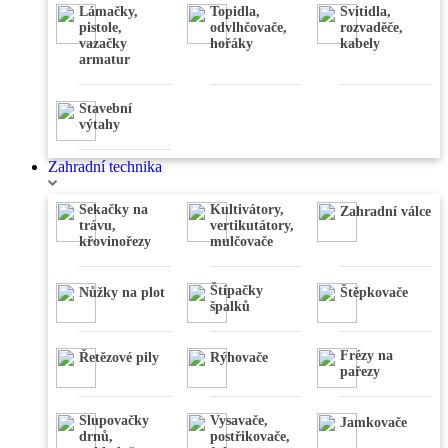
Nivelační
Lámačky,
Topidla,
Svítidla,
přístroje
pistole,
odvlhčovače,
rozvaděče,
,
Váhy
,
vazačky
hořáky
kabely
Úhloměry
,
armatur
Stativy
,
Dálkoměry
,
Detektory
Stavební
výtahy
Zahradní technika
Sekačky na
Kultivátory,
Zahradní válce
trávu,
vertikutátory,
křovinořezy
mulčovače
Štípačky
Nůžky na plot
Štěpkovače
špalků
Frézy na
Řetězové pily
Rýhovače
pařezy
Slupovačky
Vysavače,
Jamkovače
drnů,
postřikovače,