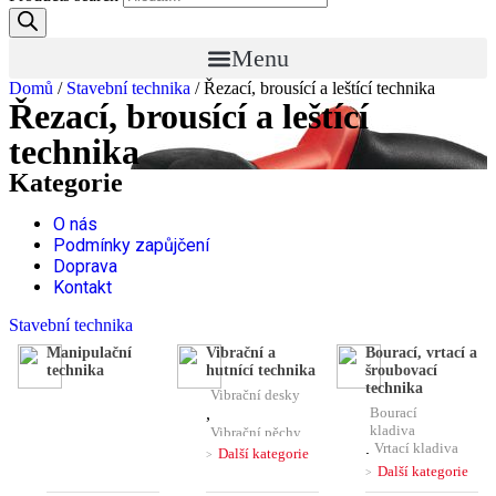
Menu
Domů
/
Stavební technika
/ Řezací, brousící a leštící technika
Řezací, brousící a leštící
technika
Kategorie
O nás
Podmínky zapůjčení
Doprava
Kontakt
Stavební technika
Manipulační
Vibrační a
Bourací, vrtací a
technika
hutnící technika
šroubovací
technika
Vibrační desky
,
Bourací
kladiva
Vibrační pěchy
,
Vrtací kladiva
,
Vibrační lišty
,
Další kategorie
,
Čerpadla
,
Další kategorie
Kombinovaná
Ponorné