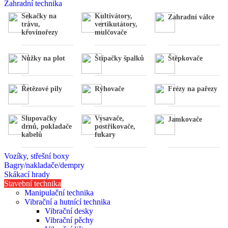
Zahradní technika
Sekačky na
Kultivátory,
Zahradní válce
trávu,
vertikutátory,
křovinořezy
mulčovače
Nůžky na plot
Štípačky špalků
Štěpkovače
Řetězové pily
Rýhovače
Frézy na pařezy
Slupovačky
Vysavače,
Jamkovače
drnů, pokladače
postřikovače,
kabelů
fukary
Vozíky, střešní boxy
Bagry/nakladače/dempry
Skákací hrady
Stavební technika
Manipulační technika
Vibrační a hutnící technika
Vibrační desky
Vibrační pěchy