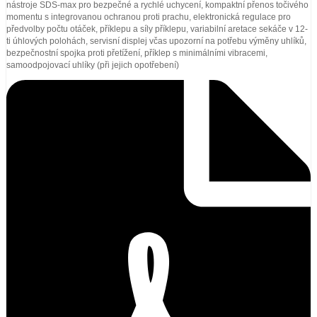
nástroje SDS-max pro bezpečné a rychlé uchycení, kompaktní přenos točivého
momentu s integrovanou ochranou proti prachu, elektronická regulace pro
předvolby počtu otáček, příklepu a síly příklepu, variabilní aretace sekáče v 12-
ti úhlových polohách, servisní displej včas upozorní na potřebu výměny uhlíků,
bezpečnostní spojka proti přetížení, příklep s minimálními vibracemi,
samoodpojovací uhlíky (při jejich opotřebení)