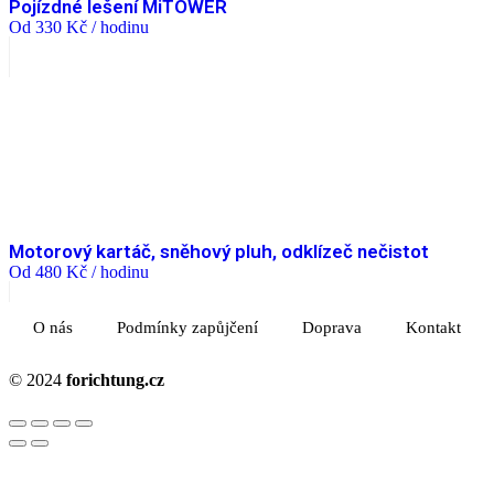
Pojízdné lešení MiTOWER
Od
330
Kč
/ hodinu
Motorový kartáč, sněhový pluh, odklízeč nečistot
Od
480
Kč
/ hodinu
O nás
Podmínky zapůjčení
Doprava
Kontakt
© 2024
forichtung.cz