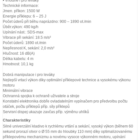
• Vhodné i pro leváky
Technické informace:
Jmen. příkon: 1500 W
Energie příklepu: 6 – 25 J
Počet úderů při běhu naprázdno: 900 – 1890 ot./min
Úběr.výkon: 490 kg/h
Upínání nást.: SDS-max
Vibrace při sekání: 18.5 m/s²
Počet úderů: 1890 ot./min
Nepřesnost K, sekání: 2,0 m/s²
Hlučnost: 16 dB(A)
Délka kabelu: 4 m
Hmotnost: 10,1 kg
Dobrá manipulace i pro leváky
Nejlepší vrtací výkon díky optimální příklepové technice a vysokému výkonu
motoru
Minimální vibrace
Ochranná spojka k ochraně uživatele a stroje
Konstatní elektronika dobře ovladatelným vypínačem pro předvolbu počtu
otáček, počtu příklepů příp. síly příklepů
Servisní dispej ukazuje zavčas příp. výměnu uhlíků
Charakteristiky
Silné univerzální kladivo k rychlému vrtání a sekání, vysoký výkon (během 60
sekund prorazí otvor o Ø 55 mm do hloubky 110 mm) díky optimalizovanému
příklepovému mechanizmu a novému vysoce výkonném motoru, upínání