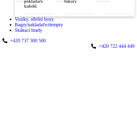
pokladače
fukary
kabelů
Vozíky, střešní boxy
Bagry/nakladače/dempry
Skákací hrady
+420 737 300 500
+420 722 444 449