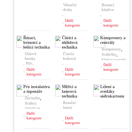
Vibrační
Bourací
desky
kladiva
,
,
Vibrační
Vrtací
Další
Další
pěchy
kladiva
kategorie
kategorie
,
,
Vibrační
Kombinovaná
Řezací,
Čistící a
Kompresory a
lišty
kladiva
brousící a
úklidová
centrály
,
Čerpadla
,
,
leštící technika
technika
Kompresory
,
Ponorné
Jádrové
Úhlové
Čističe
vibrátory
vrtačky
Svářečky
,
brusky
koberců
,
Míchačky
Elektrocentrály
,
Pily
,
,
,
Další
Rozbrušovací
Stavební
Další
Další
kategorie
Pájky,
pily
vysavače
kategorie
kategorie
horkovzdušky
,
Řezačky
,
,
,
Hoblíky
,
Čističe
Plničky
Pro instalatéra
Měřící a
Lešení a
podlah
Hladičky
,
klimatizace
a topenáře
laserová
zvedáky
,
Frézy
,
technika
sádrokartonu
Závitořez
,
Vysokotlaké
Brusky
,
Rotační
čističe
Svářecí
Leštičky,
lasery
pistole na
stříhačky
,
plast
Další
,
Kombinovaný
kategorie
Další
laser
Lisovací
kategorie
,
kleště