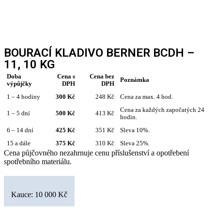
BOURACÍ KLADIVO BERNER BCDH –
11, 10 KG
Doba
Cena s
Cena bez
Poznámka
výpůjčky
DPH
DPH
1 – 4 hodiny
300 Kč
248 Kč
Cena za max. 4 hod.
Cena za každých započatých 24
1 – 5 dní
500 Kč
413 Kč
hodin.
6 – 14 dní
425 Kč
351 Kč
Sleva 10%.
15 a dále
375 Kč
310 Kč
Sleva 25%.
Cena půjčovného nezahrnuje cenu příslušenství a opotřebení
spotřebního materiálu.
Kauce: 10 000 Kč