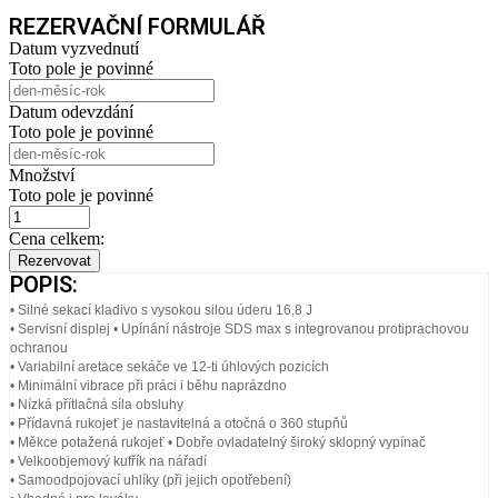
REZERVAČNÍ FORMULÁŘ
Datum vyzvednutí
Toto pole je povinné
Datum odevzdání
Toto pole je povinné
Množství
Toto pole je povinné
Cena celkem:
Rezervovat
POPIS:
• Silné sekací kladivo s vysokou silou úderu 16,8 J
• Servisní displej • Upínání nástroje SDS max s integrovanou protiprachovou
ochranou
• Variabilní aretace sekáče ve 12-ti úhlových pozicích
• Minimální vibrace při práci i běhu naprázdno
• Nízká přítlačná síla obsluhy
• Přídavná rukojeť je nastavitelná a otočná o 360 stupňů
• Měkce potažená rukojeť • Dobře ovladatelný široký sklopný vypínač
• Velkoobjemový kufřík na nářadí
• Samoodpojovací uhlíky (při jejich opotřebení)