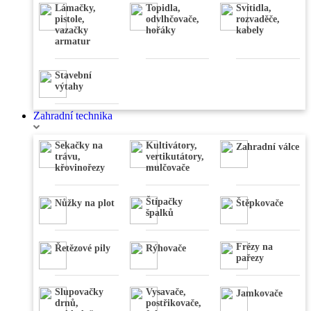
Nivelační
Lámačky,
Topidla,
Svítidla,
přístroje
pistole,
odvlhčovače,
rozvaděče,
,
Váhy
,
vazačky
hořáky
kabely
Úhloměry
,
armatur
Stativy
,
Dálkoměry
,
Detektory
Stavební
výtahy
Zahradní technika
Sekačky na
Kultivátory,
Zahradní válce
trávu,
vertikutátory,
křovinořezy
mulčovače
Štípačky
Nůžky na plot
Štěpkovače
špalků
Frézy na
Řetězové pily
Rýhovače
pařezy
Slupovačky
Vysavače,
Jamkovače
drnů,
postřikovače,