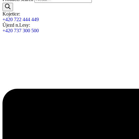
Kojetice:
+420 722 444 449
Újezd n.Lesy:
+420 737 300 500