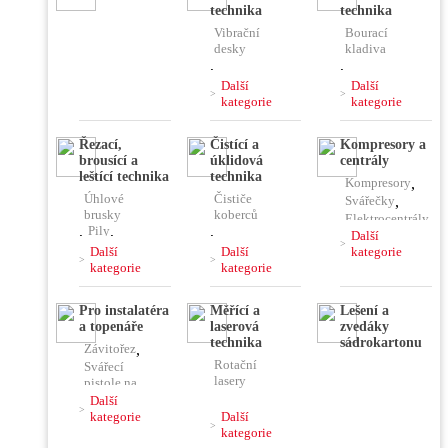
technika
technika
Vibrační
Bourací
desky
kladiva
,
,
Vibrační
Vrtací
Další
Další
pěchy
kladiva
kategorie
kategorie
,
,
Vibrační
Kombinovaná
Řezací,
Čistící a
Kompresory a
lišty
kladiva
brousící a
úklidová
centrály
,
Čerpadla
,
,
leštící technika
technika
Kompresory
,
Ponorné
Jádrové
Úhlové
Čističe
vibrátory
vrtačky
Svářečky
,
brusky
koberců
,
Míchačky
Elektrocentrály
,
Pily
,
,
,
Další
Rozbrušovací
Stavební
Další
Další
kategorie
Pájky,
pily
vysavače
kategorie
kategorie
horkovzdušky
,
Řezačky
,
,
,
Hoblíky
,
Čističe
Plničky
Pro instalatéra
Měřící a
Lešení a
podlah
Hladičky
,
klimatizace
a topenáře
laserová
zvedáky
,
Frézy
,
technika
sádrokartonu
Závitořez
,
Vysokotlaké
Brusky
,
Rotační
čističe
Svářecí
Leštičky,
lasery
pistole na
stříhačky
,
plast
Další
,
Kombinovaný
kategorie
Další
laser
Lisovací
kategorie
,