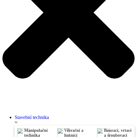
Stavební technika
Manipulační
Vibrační a
Bourací, vrtací
technika
hutnící
a šroubovací