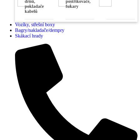
drnů,
postřikovače,
pokladače
fukary
kabelů
Vozíky, střešní boxy
Bagry/nakladače/dempry
Skákací hrady