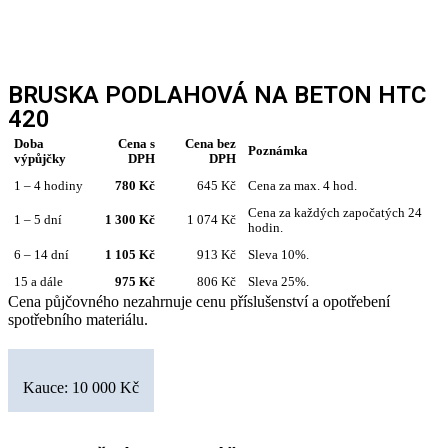
BRUSKA PODLAHOVÁ NA BETON HTC
420
Doba
Cena s
Cena bez
Poznámka
výpůjčky
DPH
DPH
1 – 4 hodiny
780 Kč
645 Kč
Cena za max. 4 hod.
Cena za každých započatých 24
1 – 5 dní
1 300 Kč
1 074 Kč
hodin.
6 – 14 dní
1 105 Kč
913 Kč
Sleva 10%.
15 a dále
975 Kč
806 Kč
Sleva 25%.
Cena půjčovného nezahrnuje cenu příslušenství a opotřebení
spotřebního materiálu.
Kauce: 10 000 Kč