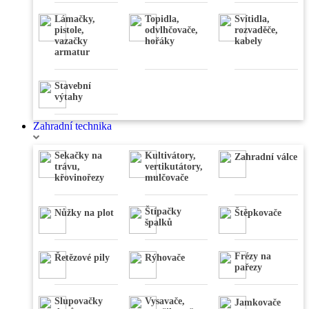
kleště
Nivelační
Lámačky,
Topidla,
Svítidla,
přístroje
pistole,
odvlhčovače,
rozvaděče,
,
Váhy
,
vazačky
hořáky
kabely
Úhloměry
,
armatur
Stativy
,
Dálkoměry
,
Detektory
Stavební
výtahy
Zahradní technika
Sekačky na
Kultivátory,
Zahradní válce
trávu,
vertikutátory,
křovinořezy
mulčovače
Štípačky
Nůžky na plot
Štěpkovače
špalků
Frézy na
Řetězové pily
Rýhovače
pařezy
Slupovačky
Vysavače,
Jamkovače