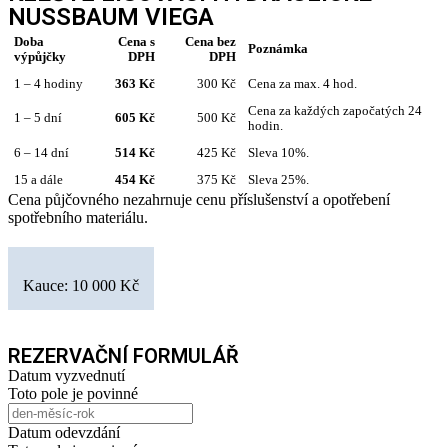
NUSSBAUM VIEGA
Doba
Cena s
Cena bez
Poznámka
výpůjčky
DPH
DPH
1 – 4 hodiny
363 Kč
300 Kč
Cena za max. 4 hod.
Cena za každých započatých 24
1 – 5 dní
605 Kč
500 Kč
hodin.
6 – 14 dní
514 Kč
425 Kč
Sleva 10%.
15 a dále
454 Kč
375 Kč
Sleva 25%.
Cena půjčovného nezahrnuje cenu příslušenství a opotřebení
spotřebního materiálu.
Kauce: 10 000 Kč
REZERVAČNÍ FORMULÁŘ
Datum vyzvednutí
Toto pole je povinné
Datum odevzdání