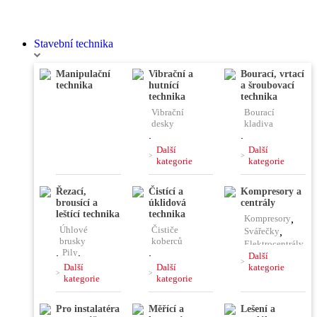
Stavební technika
Manipulační
Vibrační a
Bourací, vrtací
technika
hutnící
a šroubovací
technika
technika
Vibrační
Bourací
desky
kladiva
,
,
Vibrační
Vrtací
Další
Další
pěchy
kladiva
kategorie
kategorie
,
,
Vibrační
Kombinovaná
Řezací,
Čistící a
Kompresory a
lišty
kladiva
brousící a
úklidová
centrály
,
Čerpadla
,
,
leštící technika
technika
Kompresory
,
Ponorné
Jádrové
Úhlové
Čističe
vibrátory
vrtačky
Svářečky
,
brusky
koberců
,
Míchačky
Elektrocentrály
,
Pily
,
,
,
Další
Rozbrušovací
Stavební
Další
Další
kategorie
Pájky,
pily
vysavače
kategorie
kategorie
horkovzdušky
,
Řezačky
,
,
,
Hoblíky
,
Čističe
Plničky
Pro instalatéra
Měřící a
Lešení a
podlah
Hladičky
,
klimatizace