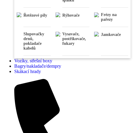
špalků
Frézy na
Řetězové pily
Rýhovače
pařezy
Slupovačky
Vysavače,
Jamkovače
drnů,
postřikovače,
pokladače
fukary
kabelů
Vozíky, střešní boxy
Bagry/nakladače/dempry
Skákací hrady