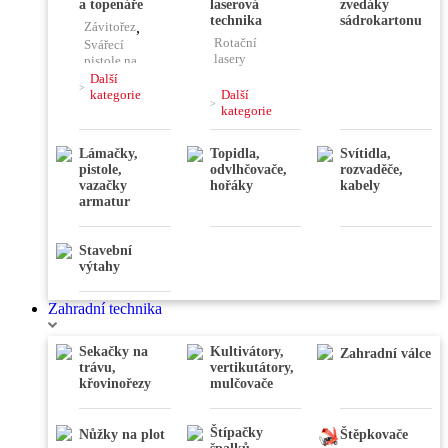
a topenáře
laserová
zvedáky
,
Frézy
,
technika
sádrokartonu
Závitořez
,
Vysokotlaké
Brusky
,
Rotační
čističe
Svářecí
Leštičky,
lasery
pistole na
stříhačky
,
plast
Další
,
Kombinovaný
kategorie
Další
laser
Lisovací
kategorie
,
kleště
Nivelační
Lámačky,
Topidla,
Svítidla,
přístroje
pistole,
odvlhčovače,
rozvaděče,
,
Váhy
,
vazačky
hořáky
kabely
Úhloměry
,
armatur
Stativy
,
Dálkoměry
,
Detektory
Stavební
výtahy
Zahradní technika
Sekačky na
Kultivátory,
Zahradní válce
trávu,
vertikutátory,
křovinořezy
mulčovače
Štípačky
Nůžky na plot
Štěpkovače