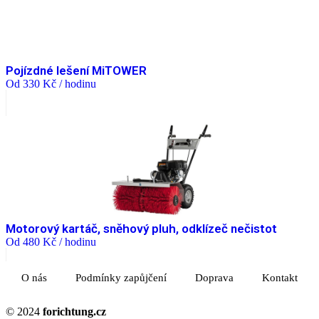
Pojízdné lešení MiTOWER
Od
330
Kč
/ hodinu
Motorový kartáč, sněhový pluh, odklízeč nečistot
Od
480
Kč
/ hodinu
O nás
Podmínky zapůjčení
Doprava
Kontakt
© 2024
forichtung.cz