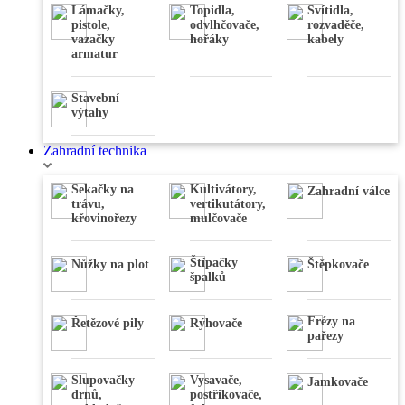
Nivelační
Lámačky,
Topidla,
Svítidla,
přístroje
pistole,
odvlhčovače,
rozvaděče,
,
Váhy
,
vazačky
hořáky
kabely
Úhloměry
,
armatur
Stativy
,
Dálkoměry
,
Detektory
Stavební
výtahy
Zahradní technika
Sekačky na
Kultivátory,
Zahradní válce
trávu,
vertikutátory,
křovinořezy
mulčovače
Štípačky
Nůžky na plot
Štěpkovače
špalků
Frézy na
Řetězové pily
Rýhovače
pařezy
Slupovačky
Vysavače,
Jamkovače
drnů,
postřikovače,