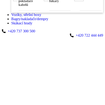
pokladače
fukary
kabelů
Vozíky, střešní boxy
Bagry/nakladače/dempry
Skákací hrady
+420 737 300 500
+420 722 444 449