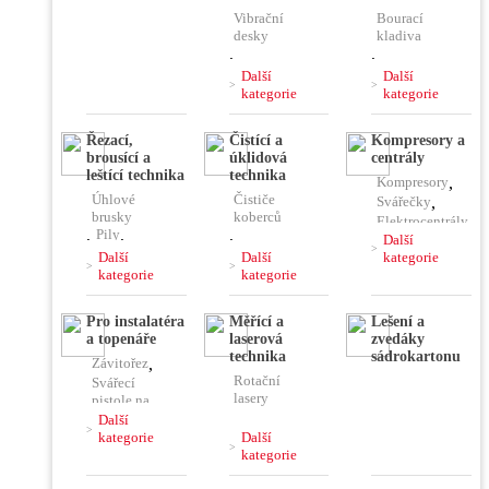
Vibrační
Bourací
desky
kladiva
,
,
Vibrační
Vrtací
Další
Další
pěchy
kladiva
kategorie
kategorie
,
,
Vibrační
Kombinovaná
Řezací,
Čistící a
Kompresory a
lišty
kladiva
brousící a
úklidová
centrály
,
Čerpadla
,
,
leštící technika
technika
Kompresory
,
Ponorné
Jádrové
Úhlové
Čističe
vibrátory
vrtačky
Svářečky
,
brusky
koberců
,
Míchačky
Elektrocentrály
,
Pily
,
,
,
Další
Rozbrušovací
Stavební
Další
Další
kategorie
Pájky,
pily
vysavače
kategorie
kategorie
horkovzdušky
,
Řezačky
,
,
,
Hoblíky
,
Čističe
Plničky
Pro instalatéra
Měřící a
Lešení a
podlah
Hladičky
,
klimatizace
a topenáře
laserová
zvedáky
,
Frézy
,
technika
sádrokartonu
Závitořez
,
Vysokotlaké
Brusky
,
Rotační
čističe
Svářecí
Leštičky,
lasery
pistole na
stříhačky
,
plast
Další
,
Kombinovaný
kategorie
Další
laser
Lisovací
kategorie
,
kleště