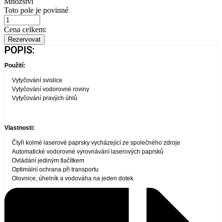
Množství
Toto pole je povinné
Cena celkem:
Rezervovat
POPIS:
Použití:
Vytyčování svislice
Vytyčování vodorovné roviny
Vytyčování pravých úhlů
Vlastnosti:
Čtyři kolmé laserové paprsky vycházející ze společného zdroje
Automatické vodorovné vyrovnávání laserových paprsků
Ovládání jediným tlačítkem
Optimální ochrana při transportu
Olovnice, úhelník a vodováha na jeden dotek