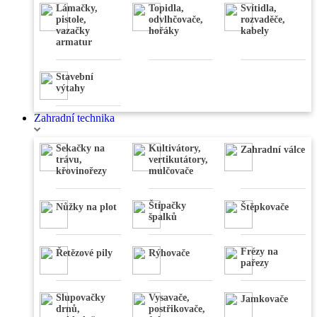
Nivelační
Lámačky,
Topidla,
Svítidla,
přístroje
pistole,
odvlhčovače,
rozvaděče,
,
Váhy
,
vazačky
hořáky
kabely
Úhloměry
,
armatur
Stativy
,
Dálkoměry
,
Detektory
Stavební
výtahy
Zahradní technika
Sekačky na
Kultivátory,
Zahradní válce
trávu,
vertikutátory,
křovinořezy
mulčovače
Štípačky
Nůžky na plot
Štěpkovače
špalků
Frézy na
Řetězové pily
Rýhovače
pařezy
Slupovačky
Vysavače,
Jamkovače
drnů,
postřikovače,