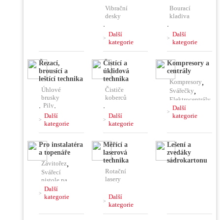
Vibrační
Bourací
desky
kladiva
,
,
Vibrační
Vrtací
Další
Další
pěchy
kladiva
kategorie
kategorie
,
,
Vibrační
Kombinovaná
Řezací,
Čistící a
Kompresory a
lišty
kladiva
brousící a
úklidová
centrály
,
Čerpadla
,
,
leštící technika
technika
Kompresory
,
Ponorné
Jádrové
Úhlové
Čističe
vibrátory
vrtačky
Svářečky
,
brusky
koberců
,
Míchačky
Elektrocentrály
,
Pily
,
,
,
Další
Rozbrušovací
Stavební
Další
Další
kategorie
Pájky,
pily
vysavače
kategorie
kategorie
horkovzdušky
,
Řezačky
,
,
,
Hoblíky
,
Čističe
Plničky
Pro instalatéra
Měřící a
Lešení a
podlah
Hladičky
,
klimatizace
a topenáře
laserová
zvedáky
,
Frézy
,
technika
sádrokartonu
Závitořez
,
Vysokotlaké
Brusky
,
Rotační
čističe
Svářecí
Leštičky,
lasery
pistole na
stříhačky
,
plast
Další
,
Kombinovaný
kategorie
Další
laser
Lisovací
kategorie
,
kleště