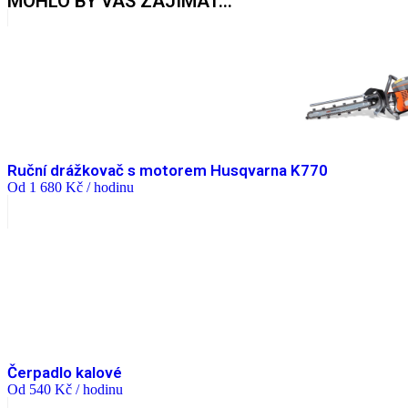
MOHLO BY VÁS ZAJÍMAT...
Ruční drážkovač s motorem Husqvarna K770
Od
1 680
Kč
/ hodinu
Čerpadlo kalové
Od
540
Kč
/ hodinu