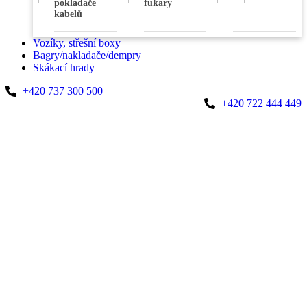
pokladače
fukary
kabelů
Vozíky, střešní boxy
Bagry/nakladače/dempry
Skákací hrady
+420 737 300 500
+420 722 444 449