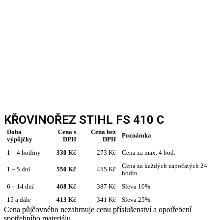
KŘOVINOŘEZ STIHL FS 410 C
Doba
Cena s
Cena bez
Poznámka
výpůjčky
DPH
DPH
1 – 4 hodiny
330 Kč
273 Kč
Cena za max. 4 hod.
Cena za každých započatých 24
1 – 5 dní
550 Kč
455 Kč
hodin.
6 – 14 dní
468 Kč
387 Kč
Sleva 10%.
15 a dále
413 Kč
341 Kč
Sleva 25%.
Cena půjčovného nezahrnuje cenu příslušenství a opotřebení
spotřebního materiálu.