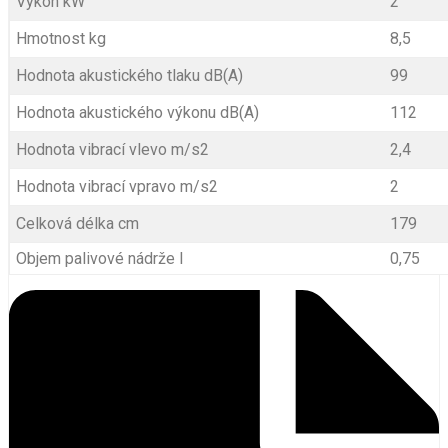
Výkon kW
2
Hmotnost kg
8,5
Hodnota akustického tlaku dB(A)
99
Hodnota akustického výkonu dB(A)
112
Hodnota vibrací vlevo m/s2
2,4
Hodnota vibrací vpravo m/s2
2
Celková délka cm
179
Objem palivové nádrže l
0,75