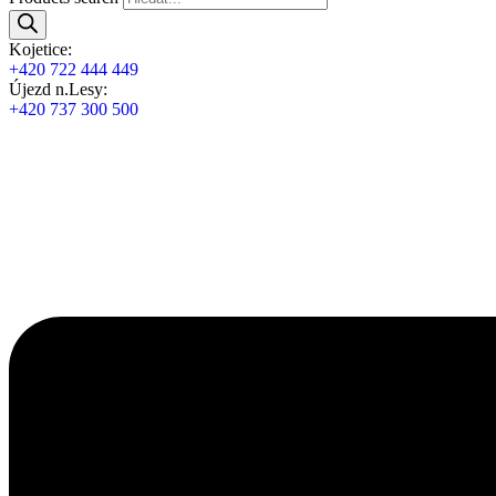
Kojetice:
+420 722 444 449
Újezd n.Lesy:
+420 737 300 500