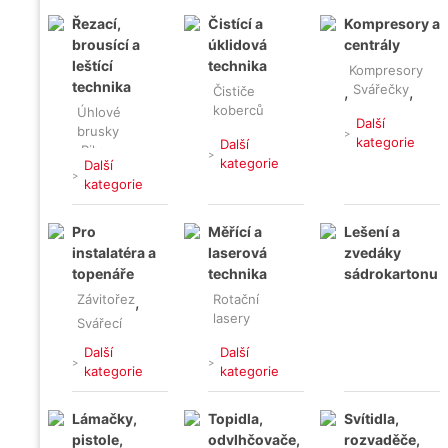
,
Vibrační
Řezací,
Čistící a
Kompresory a
lišty
Kombinovaná
brousící a
úklidová
centrály
Čerpadla
,
,
kladiva
leštící
technika
,
Ponorné
Kompresory
technika
vibrátory
Svářečky
,
,
Jádrové
Čističe
Míchačky
,
vrtačky
koberců
Úhlové
Elektrocentrály
Další
,
brusky
,
kategorie
Další
Pily
,
,
Stavební
Pájky,
kategorie
Další
vysavače
Rozbrušovací
horkovzdušky
kategorie
,
pily
,
Řezačky
,
,
Čističe
Plničky
Pro
Měřící a
Lešení a
podlah
Hoblíky
,
klimatizace
instalatéra a
laserová
zvedáky
,
Hladičky
,
topenáře
technika
sádrokartonu
Vysokotlaké
Frézy
,
čističe
Závitořez
Rotační
,
Brusky
,
lasery
Svářecí
Leštičky,
,
pistole na
stříhačky
Další
Další
plast
Kombinovaný
kategorie
kategorie
laser
,
,
Lisovací
Lámačky,
Topidla,
Svítidla,
kleště
Nivelační
pistole,
odvlhčovače,
rozvaděče,
přístroje