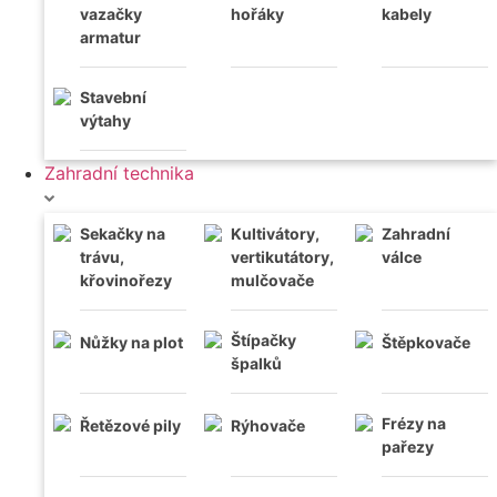
vazačky
hořáky
kabely
Váhy
,
,
armatur
Úhloměry
,
Stativy
,
Dálkoměry
,
Stavební
výtahy
Detektory
Zahradní technika
Sekačky na
Kultivátory,
Zahradní
trávu,
vertikutátory,
válce
křovinořezy
mulčovače
Štípačky
Nůžky na plot
Štěpkovače
špalků
Frézy na
Řetězové pily
Rýhovače
pařezy