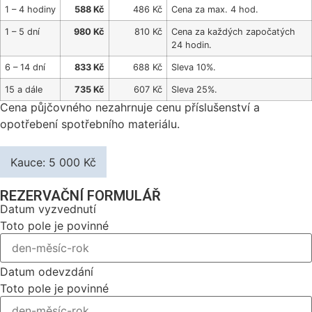
1 – 4 hodiny
588 Kč
486 Kč
Cena za max. 4 hod.
1 – 5 dní
980 Kč
810 Kč
Cena za každých započatých
24 hodin.
6 – 14 dní
833 Kč
688 Kč
Sleva 10%.
15 a dále
735 Kč
607 Kč
Sleva 25%.
Cena půjčovného nezahrnuje cenu příslušenství a
opotřebení spotřebního materiálu.
Kauce: 5 000 Kč
REZERVAČNÍ FORMULÁŘ
Datum vyzvednutí
Toto pole je povinné
Datum odevzdání
Toto pole je povinné