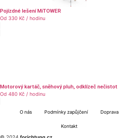
Pojízdné lešení MiTOWER
Od
330
Kč
/ hodinu
Motorový kartáč, sněhový pluh, odklízeč nečistot
Od
480
Kč
/ hodinu
O nás
Podmínky zapůjčení
Doprava
Kontakt
© 2024
forichtung.cz