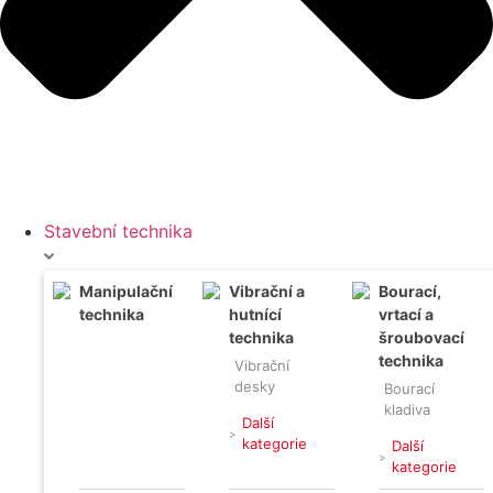
Stavební technika
Manipulační
Vibrační a
Bourací,
technika
hutnící
vrtací a
technika
šroubovací
technika
Vibrační
desky
Bourací
,
kladiva
Další
,
Vibrační
kategorie
Další
pěchy
Vrtací
kategorie
,
kladiva