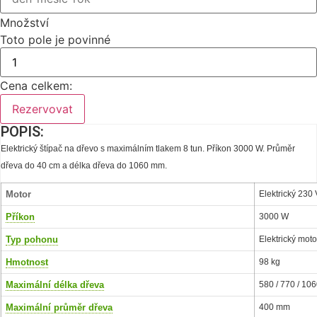
Množství
Toto pole je povinné
Cena celkem:
Rezervovat
POPIS:
Elektrický štípač na dřevo s maximálním tlakem 8 tun. Příkon 3000 W. Průměr
dřeva do 40 cm a délka dřeva do 1060 mm.
Motor
Elektrický 230 
Příkon
3000 W
Typ pohonu
Elektrický moto
Hmotnost
98 kg
Maximální délka dřeva
580 / 770 / 10
Maximální průměr dřeva
400 mm