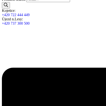
Kojetice:
+420 722 444 449
Újezd n.Lesy:
+420 737 300 500