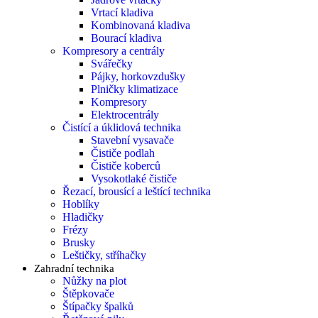
Vrtací kladiva
Kombinovaná kladiva
Bourací kladiva
Kompresory a centrály
Svářečky
Pájky, horkovzdušky
Plničky klimatizace
Kompresory
Elektrocentrály
Čistící a úklidová technika
Stavební vysavače
Čističe podlah
Čističe koberců
Vysokotlaké čističe
Řezací, brousící a leštící technika
Hoblíky
Hladičky
Frézy
Brusky
Leštičky, stříhačky
Zahradní technika
Nůžky na plot
Štěpkovače
Štípačky špalků