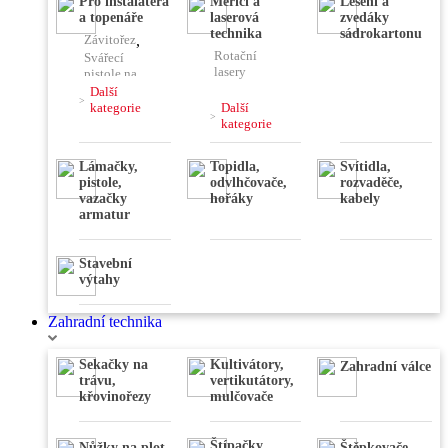
Pro instalatéra
Měřící a
Lešení a
podlah
Hladičky
,
klimatizace
a topenáře
laserová
zvedáky
,
Frézy
,
technika
sádrokartonu
Závitořez
,
Vysokotlaké
Brusky
,
Rotační
čističe
Svářecí
Leštičky,
lasery
pistole na
stříhačky
,
plast
Další
,
Kombinovaný
kategorie
Další
laser
Lisovací
kategorie
,
kleště
Nivelační
Lámačky,
Topidla,
Svítidla,
přístroje
pistole,
odvlhčovače,
rozvaděče,
,
Váhy
,
vazačky
hořáky
kabely
Úhloměry
,
armatur
Stativy
,
Dálkoměry
,
Detektory
Stavební
výtahy
Zahradní technika
Sekačky na
Kultivátory,
Zahradní válce
trávu,
vertikutátory,
křovinořezy
mulčovače
Štípačky
Nůžky na plot
Štěpkovače