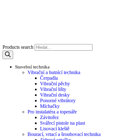
Products search
Stavební technika
Vibrační a hutnící technika
Čerpadla
Vibrační pěchy
Vibrační lišty
Vibrační desky
Ponorné vibrátory
Míchačky
Pro instalatéra a topenáře
Závitořez
Svářecí pistole na plast
Lisovací kleště
Bourací, vrtací a šroubovací technika
Jádrové vrtačky