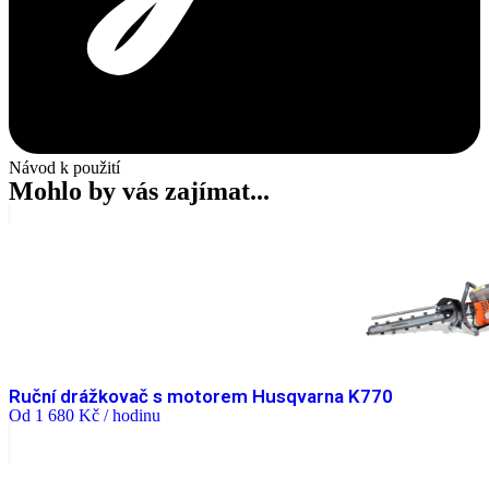
Návod k použití
Mohlo by vás zajímat...
Ruční drážkovač s motorem Husqvarna K770
Od
1 680
Kč
/ hodinu