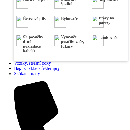
špalků
Frézy na
Řetězové pily
Rýhovače
pařezy
Slupovačky
Vysavače,
Jamkovače
drnů,
postřikovače,
pokladače
fukary
kabelů
Vozíky, střešní boxy
Bagry/nakladače/dempry
Skákací hrady