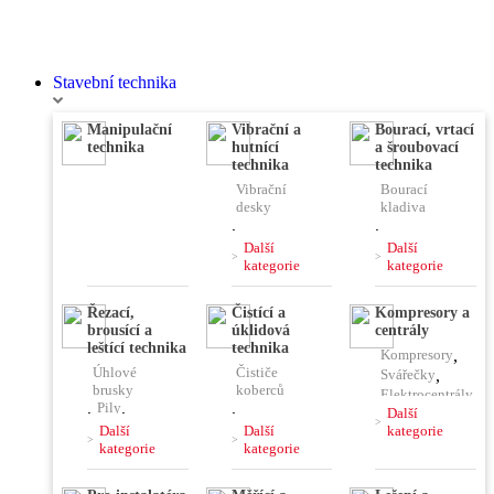
Stavební technika
Manipulační
Vibrační a
Bourací, vrtací
technika
hutnící
a šroubovací
technika
technika
Vibrační
Bourací
desky
kladiva
,
,
Vibrační
Vrtací
Další
Další
pěchy
kladiva
kategorie
kategorie
,
,
Vibrační
Kombinovaná
Řezací,
Čistící a
Kompresory a
lišty
kladiva
brousící a
úklidová
centrály
,
Čerpadla
,
,
leštící technika
technika
Kompresory
,
Ponorné
Jádrové
Úhlové
Čističe
vibrátory
vrtačky
Svářečky
,
brusky
koberců
,
Míchačky
Elektrocentrály
,
Pily
,
,
,
Další
Rozbrušovací
Stavební
Další
Další
kategorie
Pájky,
pily
vysavače
kategorie
kategorie
horkovzdušky
,
Řezačky
,
,
,
Hoblíky
,
Čističe
Plničky