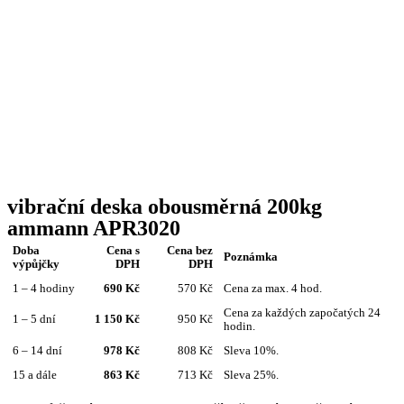
vibrační deska obousměrná 200kg
ammann APR3020
Doba
Cena s
Cena bez
Poznámka
výpůjčky
DPH
DPH
1 – 4 hodiny
690 Kč
570 Kč
Cena za max. 4 hod.
Cena za každých započatých 24
1 – 5 dní
1 150 Kč
950 Kč
hodin.
6 – 14 dní
978 Kč
808 Kč
Sleva 10%.
15 a dále
863 Kč
713 Kč
Sleva 25%.