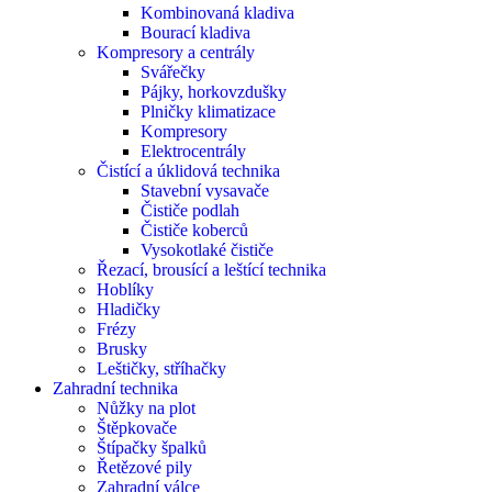
Kombinovaná kladiva
Bourací kladiva
Kompresory a centrály
Svářečky
Pájky, horkovzdušky
Plničky klimatizace
Kompresory
Elektrocentrály
Čistící a úklidová technika
Stavební vysavače
Čističe podlah
Čističe koberců
Vysokotlaké čističe
Řezací, brousící a leštící technika
Hoblíky
Hladičky
Frézy
Brusky
Leštičky, stříhačky
Zahradní technika
Nůžky na plot
Štěpkovače
Štípačky špalků
Řetězové pily
Zahradní válce